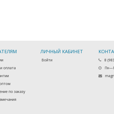
АТЕЛЯМ
ЛИЧНЫЙ КАБИНЕТ
КОНТ
ии
Войти
8 (98
 и оплата
Пн—П
антии
magn
оптом
ние по заказу
амечания