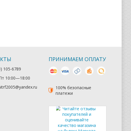
АКТЫ
ПРИНИМАЕМ ОПЛАТУ
mastercard
visa
наличные
яндекс деньги
киви
3) 105-6789
т 10:00—18:00
itrf2005@yandex.ru
100% безопасные
платежи