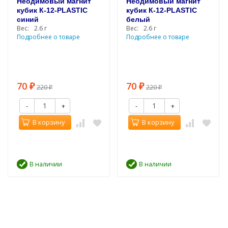
Неодимовый магнит
Неодимовый магнит
кубик К-12-PLASTIC
кубик К-12-PLASTIC
синий
белый
Вес:
2.6 г
Вес:
2.6 г
Подробнее о товаре
Подробнее о товаре
70
70
₽
220
₽
220
₽
₽
-
+
-
+
В корзину
В корзину
В наличии
В наличии