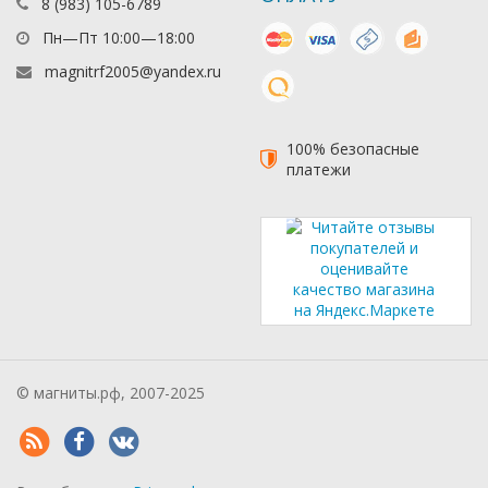
8 (983) 105-6789
mastercard
visa
наличные
яндекс день
Пн—Пт 10:00—18:00
magnitrf2005@yandex.ru
киви
100% безопасные
платежи
© магниты.рф, 2007-2025