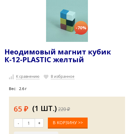
-70%
Неодимовый магнит кубик
К-12-PLASTIC желтый
К сравнению
В избранное
Вес:
2.6 г
(1 ШТ.)
65
220
₽
₽
В КОРЗИНУ >>
-
+