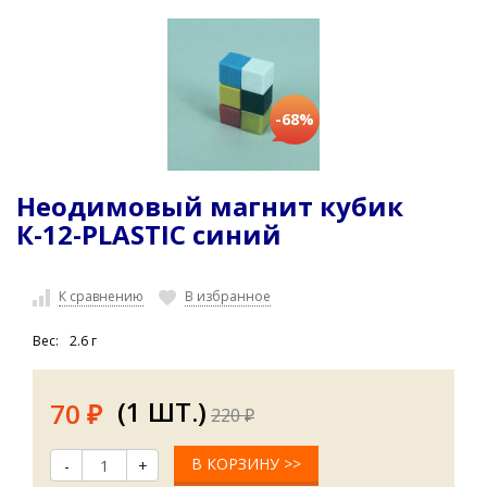
-68%
Неодимовый магнит кубик
К-12-PLASTIC синий
К сравнению
В избранное
Вес:
2.6 г
(1 ШТ.)
70
220
₽
₽
В КОРЗИНУ >>
-
+